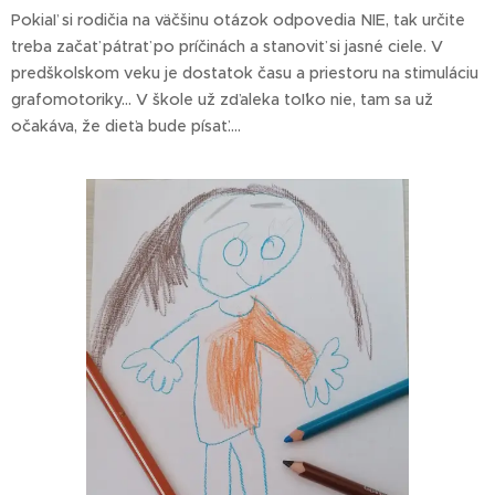
Pokiaľ si rodičia na väčšinu otázok odpovedia NIE, tak určite
treba začať pátrať po príčinách a stanoviť si jasné ciele. V
predškolskom veku je dostatok času a priestoru na stimuláciu
grafomotoriky... V škole už zďaleka toľko nie, tam sa už
očakáva, že dieťa bude písať....