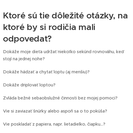
Ktoré sú tie dôležité otázky, na
ktoré by si rodičia mali
odpovedať?
Dokáže moje dieťa udržať niekoľko sekúnd rovnováhu, keď
stojí na jednej nohe?
Dokáže hádzať a chytať loptu (aj menšiu)?
Dokáže driplovať loptou?
Zvláda bežné sebaobslužné činnosti bez mojej pomoci?
Vie si zaviazať šnúrky alebo aspoň sa o to pokúša?
Vie poskladať z papiera, napr. lietadielko, čiapku...?