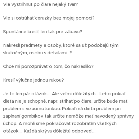
Vie vystrihnuť po čiare nejaký tvar?
Vie si ostrúhať ceruzky bez mojej pomoci?
Spontánne kreslí, len tak pre zábavu?
Nakreslí predmety a osoby, ktoré sa už podobajú tým
skutočným, osobu s detailami...?
Chce mi porozprávať o tom, čo nakreslilo?
Kreslí výlučne jednou rukou?
Je to len pár otázok.... Ale veľmi dôležitých... Lebo pokiaľ
dieťa nie je schopné, napr. strihať po čiare, určite bude mať
problém s vizuomotorikou. Pokiaľ má dieťa problém pri
zapínaní gombíkov, tak určite nemôže mať navodený správny
úchop. A mohli sme pokračovať rozobratím všetkých
otázok.... Každá skrýva dôležitú odpoveď....